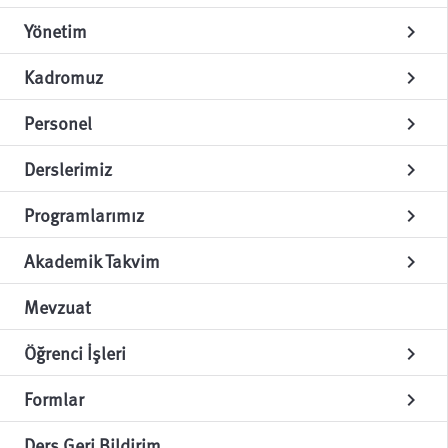
Yönetim
chevron_right
Kadromuz
chevron_right
Personel
chevron_right
Derslerimiz
chevron_right
Programlarımız
chevron_right
Akademik Takvim
chevron_right
Mevzuat
Öğrenci İşleri
chevron_right
Formlar
chevron_right
Ders Geri Bildirim