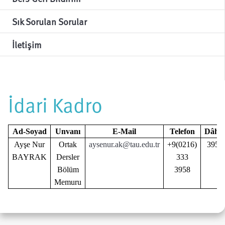
Sık Sorulan Sorular
İletişim
İdari Kadro
Ad-Soyad
Unvanı
E-Mail
Telefon
Dâhilî
Ayşe Nur
Ortak
aysenur.ak@tau.edu.tr
+9(0216)
3958
BAYRAK
Dersler
333
Bölüm
3958
Memuru