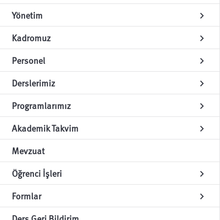
Yönetim
chevron_right
Kadromuz
chevron_right
Personel
chevron_right
Derslerimiz
chevron_right
Programlarımız
chevron_right
Akademik Takvim
chevron_right
Mevzuat
Öğrenci İşleri
chevron_right
Formlar
chevron_right
Ders Geri Bildirim