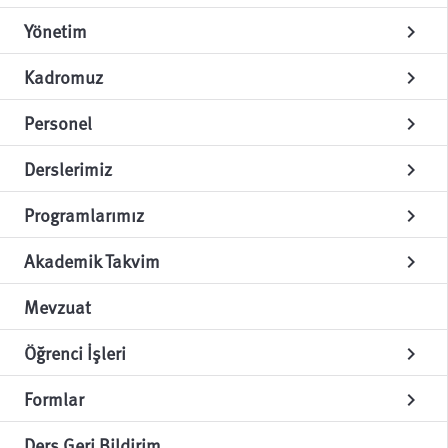
Yönetim
chevron_right
Kadromuz
chevron_right
Personel
chevron_right
Derslerimiz
chevron_right
Programlarımız
chevron_right
Akademik Takvim
chevron_right
Mevzuat
Öğrenci İşleri
chevron_right
Formlar
chevron_right
Ders Geri Bildirim