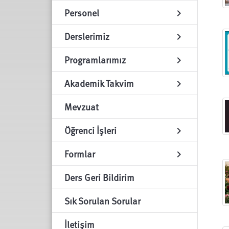
Personel
chevron_right
Derslerimiz
chevron_right
Programlarımız
chevron_right
Akademik Takvim
chevron_right
Mevzuat
Öğrenci İşleri
chevron_right
Formlar
chevron_right
Ders Geri Bildirim
Sık Sorulan Sorular
İletişim