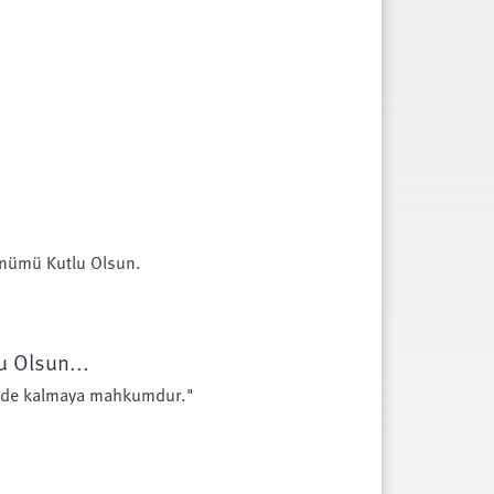
Dönümü Kutlu Olsun.
u Olsun...
eride kalmaya mahkumdur."