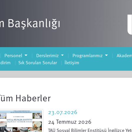
m Başkanlığı
Personel
Derslerimiz
Programlarımız
Akadem
ldirim
Sık Sorulan Sorular
İletişim
Tüm Haberler
23.07.2026
24 Temmuz 2026
TAÜ Sosyal Bilimler Enstitüsü İngilizce Ye